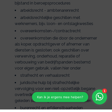
bijstand in beroepsprocedures
arbeidsrecht - ambtenarenrecht
arbeidsrechtelijke geschillen met
werknemers, bijv. loon- en ontslagkwesties
overeenkomsten-/contractrecht
overeenkomsten die door de ondernemer
als koper, opdrachtgever of afnemer van
diensten is gesloten; ook geschillen over
verwerving, onderhoud, reparatie of
verbouwing van bedrijfspanden bestemd
voor eigen gebruik, vallen hier onder
strafrecht en verhaalsrecht
juridische hulp bij strafrechtelijke
vervolging voor een niet-opzettelijk begane
overtreding of misdrijf, en bijstand om
geleden schade op een derde te verhalen
burenrecht en erfdienstbaarheden