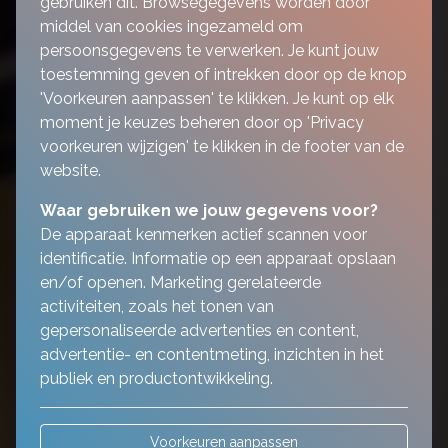
gebruiken dit. Browsegegevens worden door
middel van cookies ingezameld om
persoonsgegevens te verwerken. Je kunt jouw
toestemming geven of intrekken door op de knop
'Voorkeuren aanpassen' te klikken. Je kunt op elk
moment je keuzes beheren door op 'Privacy
voorkeuren wijzigen' te klikken in de footer van de
website.
Waar gebruiken we jouw gegevens voor?
De apparaat kenmerken actief scannen voor
identificatie. Informatie op een apparaat opslaan
en/of openen. Marketing gerelateerde
activiteiten, zoals het tonen van
gepersonaliseerde advertenties en content,
advertentie- en contentmeting, inzichten in het
publiek en productontwikkeling.
Voorkeuren aanpassen