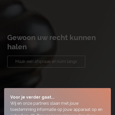
Gewoon uw recht kunnen
halen
Maak een afspraak en kom langs
Voor je verder gaat...
Wij en onze partners slaan met jouw
toestemming informatie op jouw apparaat op en