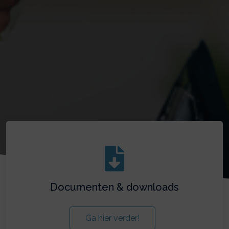
Documenten & downloads
Ga hier verder!