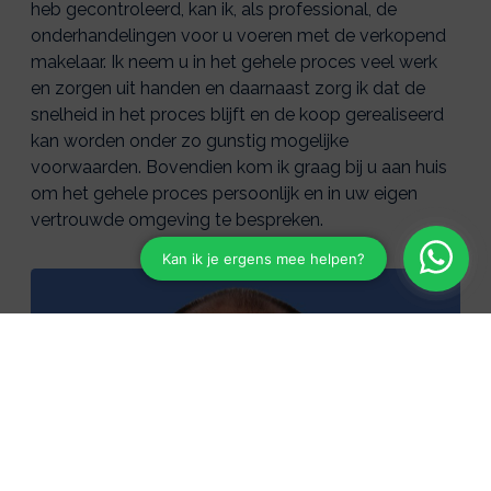
heb gecontroleerd, kan ik, als professional, de
onderhandelingen voor u voeren met de verkopend
makelaar. Ik neem u in het gehele proces veel werk
en zorgen uit handen en daarnaast zorg ik dat de
snelheid in het proces blijft en de koop gerealiseerd
kan worden onder zo gunstig mogelijke
voorwaarden. Bovendien kom ik graag bij u aan huis
om het gehele proces persoonlijk en in uw eigen
vertrouwde omgeving te bespreken.