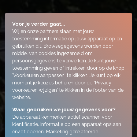
Voor je verder gaat...
Wij en onze partners slaan met jouw
toestemming informatie op jouw apparaat op en
gebruiken dit. Browsegegevens worden door
middel van cookies ingezameld om
persoonsgegevens te verwerken. Je kunt jouw
toestemming geven of intrekken door op de knop
'Voorkeuren aanpassen' te klikken. Je kunt op elk
moment je keuzes beheren door op 'Privacy
voorkeuren wijzigen' te klikken in de footer van de
website.
Waar gebruiken we jouw gegevens voor?
De apparaat kenmerken actief scannen voor
identificatie. Informatie op een apparaat opslaan
en/of openen. Marketing gerelateerde