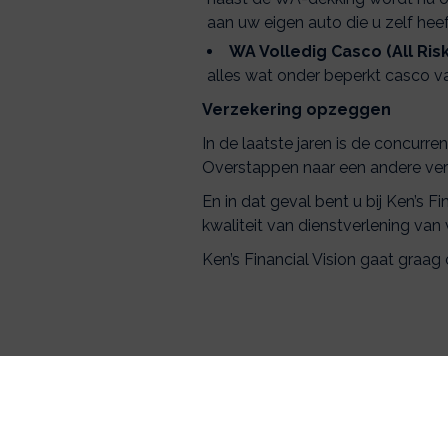
aan uw eigen auto die u zelf hee
WA Volledig Casco (All Risk
alles wat onder beperkt casco v
Verzekering opzeggen
In de laatste jaren is de concurr
Overstappen naar een andere verze
En in dat geval bent u bij Ken’s F
kwaliteit van dienstverlening van 
Ken’s Financial Vision gaat graa