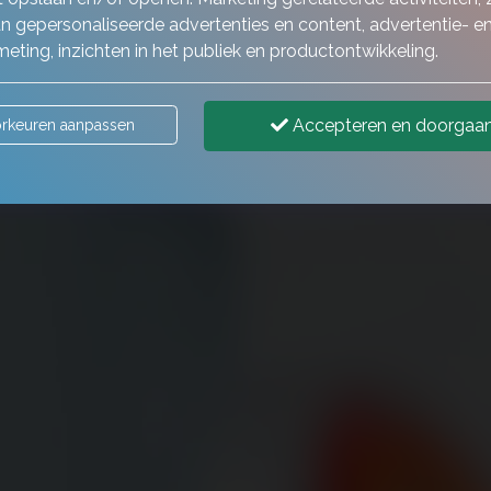
n gepersonaliseerde advertenties en content, advertentie- e
eting, inzichten in het publiek en productontwikkeling.
Accepteren en doorgaa
rkeuren aanpassen