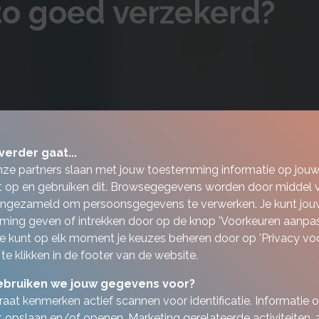
to goed verzekerd?
verder gaat...
nze partners slaan met jouw toestemming informatie op jou
 op en gebruiken dit. Browsegegevens worden door middel 
ingezameld om persoonsgegevens te verwerken. Je kunt jou
ing geven of intrekken door op de knop 'Voorkeuren aanpas
 Je kunt op elk moment je keuzes beheren door op 'Privacy vo
 te klikken in de footer van de website.
bruiken we jouw gegevens voor?
aat kenmerken actief scannen voor identificatie. Informatie 
 opslaan en/of openen. Marketing gerelateerde activiteiten, 