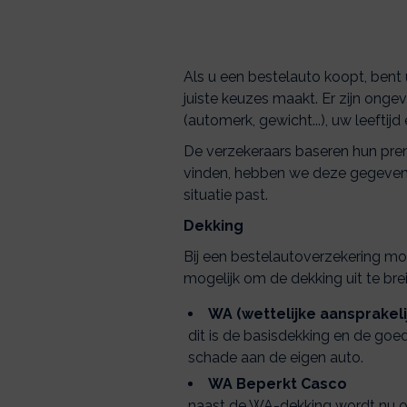
Als u een bestelauto koopt, bent u
juiste keuzes maakt. Er zijn onge
(automerk, gewicht...), uw leeftij
De verzekeraars baseren hun pr
vinden, hebben we deze gegevens 
situatie past.
Dekking
Bij een bestelautoverzekering moe
mogelijk om de dekking uit te bre
WA (wettelijke aansprakeli
dit is de basisdekking en de go
schade aan de eigen auto.
WA Beperkt Casco
naast de WA-dekking wordt nu ook