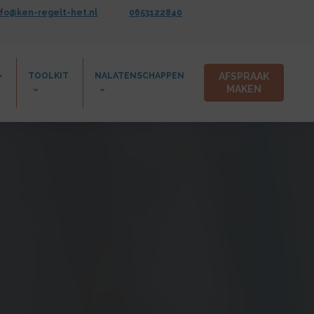
nfo@ken-regelt-het.nl
0653122840
TOOLKIT
NALATENSCHAPPEN
AFSPRAAK
MAKEN