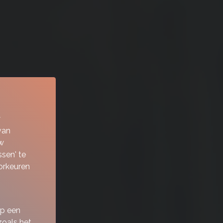
w
van
w
sen' te
orkeuren
op een
zoals het