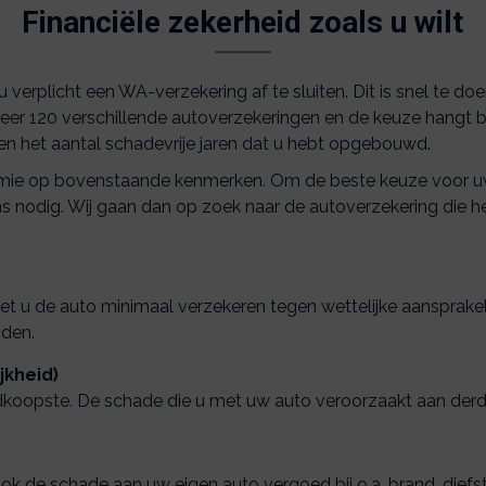
Financiële zekerheid zoals u wilt
 verplicht een WA-verzekering af te sluiten. Dit is snel te doen
veer 120 verschillende autoverzekeringen en de keuze hangt b
d en het aantal schadevrije jaren dat u hebt opgebouwd.
emie op bovenstaande kenmerken. Om de beste keuze voor u
nodig. Wij gaan dan op zoek naar de autoverzekering die het
t u de auto minimaal verzekeren tegen wettelijke aansprakeli
iden.
jkheid)
edkoopste. De schade die u met uw auto veroorzaakt aan der
 de schade aan uw eigen auto vergoed bij o.a. brand, diefst