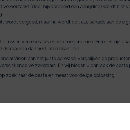
ft veroorzaakt (door bijvoorbeeld een aanrijding) wordt niet v
)
alt wordt vergoed, maar nu wordt ook alle schade aan de eig
entie tussen verzekeraars enorm toegenomen. Premies zijn daa
keraar kan dan heel interessant zijn.
inancial Vision aan het juiste adres: wij vergelijken de produc
verschillende verzekeraars. En wij bieden u dan ook de beste p
g op zoek naar de beste en meest voordelige oplossing!