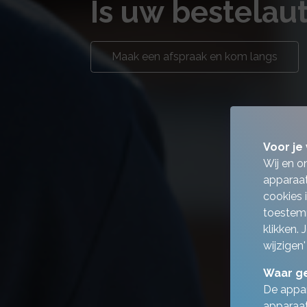
Is uw bestelau
Maak een afspraak en kom langs
Voor je 
Wij en o
apparaat
cookies 
toestemm
klikken.
wijzigen'
Waar ge
De appar
apparaat