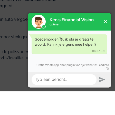
ergoed.
en auto vergoed.
rdoor sterk gedaald.
ten, de polisvoorwaarden en
rijs/kwaliteit verhouding!