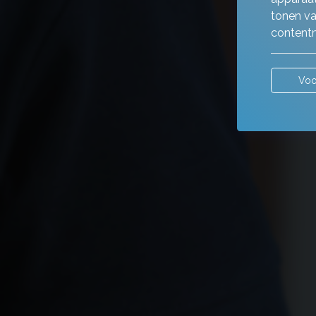
tonen va
contentm
Voo